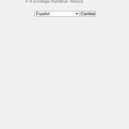
← Ir a Colegio Pumahue Temuco
Idioma