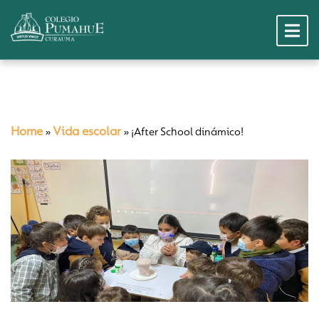
Home
Vida escolar
»
»
¡After School dinámico!