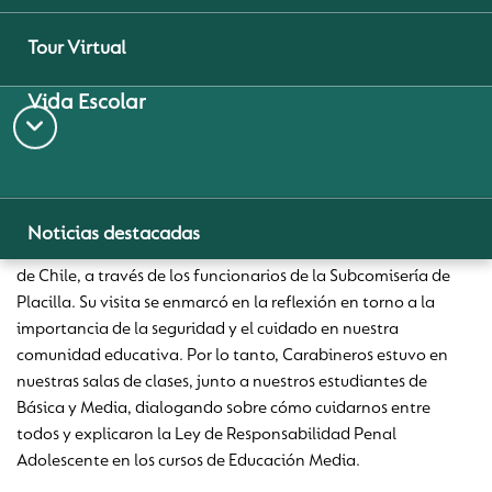
JUNIO 17, 2022
Tour Virtual
Vida Escolar
¡Carabineros de Chile visitó
nuestro colegio! ®
Noticias destacadas
Durante esta semana, contamos con la visita de Carabineros
de Chile, a través de los funcionarios de la Subcomisería de
¿Por qué Pumahue Curauma?
Placilla. Su visita se enmarcó en la reflexión en torno a la
importancia de la seguridad y el cuidado en nuestra
comunidad educativa. Por lo tanto, Carabineros estuvo en
nuestras salas de clases, junto a nuestros estudiantes de
Básica y Media, dialogando sobre cómo cuidarnos entre
Aprendizaje Digital
todos y explicaron la Ley de Responsabilidad Penal
Adolescente en los cursos de Educación Media.