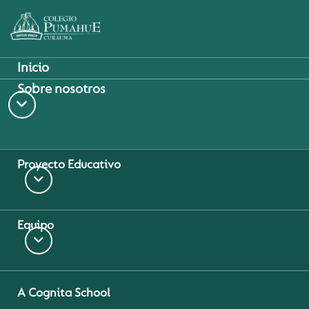
Inicio
Sobre nosotros
Home
Vida escolar
»
»
¡Carabineros de Chile visitó nuestro
colegio! ®
Proyecto Educativo
Equipo
A Cognita School