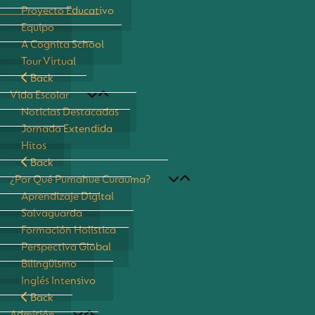
Proyecto Educativo
Equipo
A Cognita School
Tour Virtual
Back
Vida Escolar
Noticias Destacadas
Jornada Extendida
Hitos
Back
¿Por Qué Pumahue Curauma?
Aprendizaje Digital
Salvaguarda
Formación Holística
Perspectiva Global
Bilingüismo
Inglés Intensivo
Back