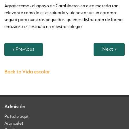
Salvaguarda
Agradecemos el apoyo de Carabineros en esta materia tan
relevante como lo es el cuidado y bienestar de un entorno
seguro para nuestros pequeños, quienes disfrutaron de forma
entusiasta su estadía en nuestro colegio.
Formación Holística
Perspectiva Global
Previous
Next
Back to Vida escolar
Bilingüismo
Inglés Intensivo
Admisión
Postule aquí
Aranceles