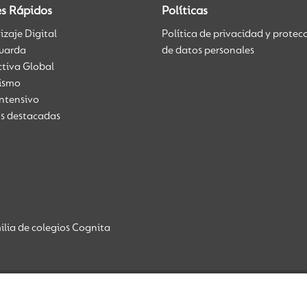
es Rápidos
Políticas
zaje Digital
Política de privacidad y protec
uarda
de datos personales
ctiva Global
üismo
Intensivo
as destacadas
lia de colegios Cognita