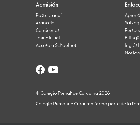
Admisión
Enlac
Postule aquí
Aprendi
Aranceles
Salvag
Conócenos
Perspe
Tour Virtual
Biling
Acceso a Schoolnet
Inglés 
Notici
© Colegio Pumahue Curauma 2026
Colegio Pumahue Curauma forma parte de la fami