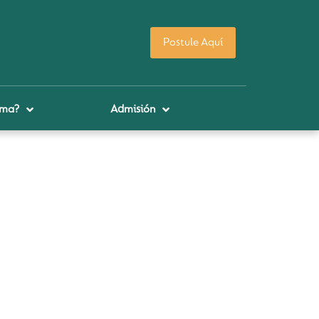
Postule Aquí
uma?
Admisión