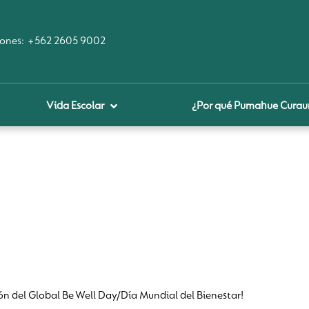
ones:
+562 2605 9002
Vida Escolar
¿Por qué Pumahue Cura
royecto educativo
prendizaje Digital
lares fundamentales
ool Of the Future
glamentos
udadanía Digital
ón del Global Be Well Day/Día Mundial del Bienestar!