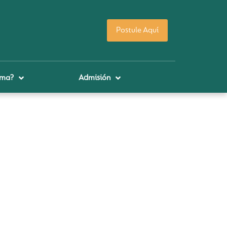
Postule Aquí
uma?
Admisión