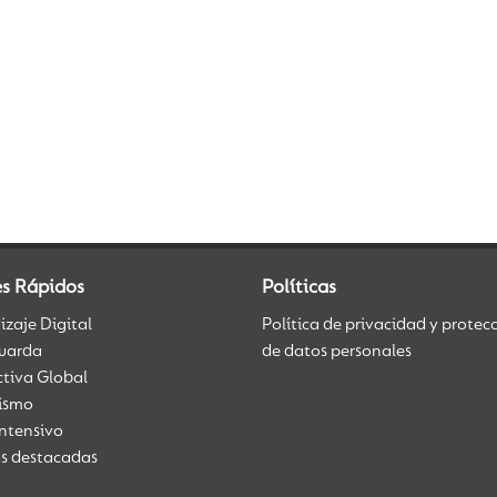
es Rápidos
Políticas
zaje Digital
Política de privacidad y protec
uarda
de datos personales
ctiva Global
üismo
Intensivo
as destacadas