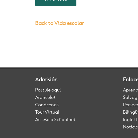
Back to Vida escolar
Admisión
Enlac
Postule aquí
Aprendi
Aranceles
Salvag
Conócenos
Perspe
Tour Virtual
Biling
Acceso a Schoolnet
Inglés 
Notici