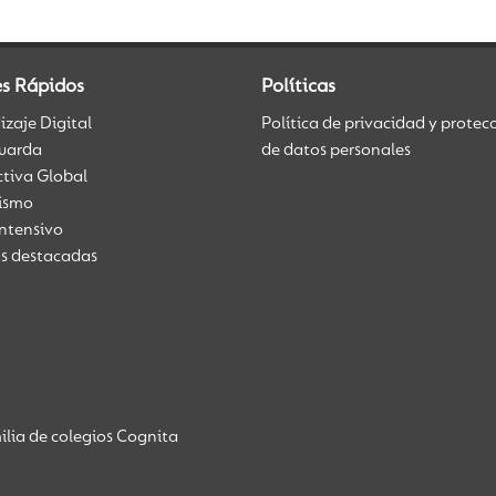
es Rápidos
Políticas
zaje Digital
Política de privacidad y protec
uarda
de datos personales
ctiva Global
üismo
Intensivo
as destacadas
lia de colegios Cognita