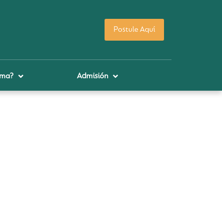
Postule Aquí
uma?
Admisión