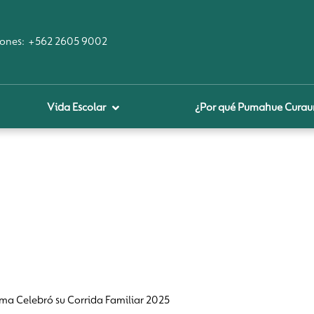
ones:
+562 2605 9002
Vida Escolar
¿Por qué Pumahue Cura
royecto educativo
prendizaje Digital
lares fundamentales
ool Of the Future
glamentos
udadanía Digital
a Celebró su Corrida Familiar 2025