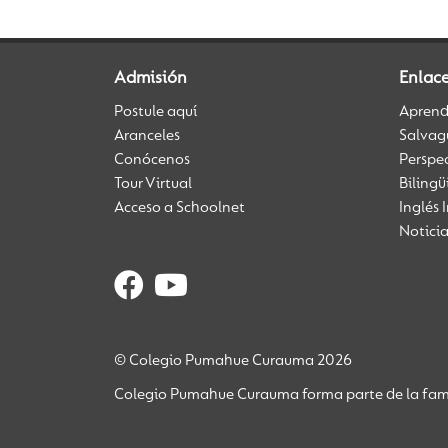
Admisión
Enlac
Postule aquí
Aprendi
Aranceles
Salvag
Conócenos
Perspe
Tour Virtual
Biling
Acceso a Schoolnet
Inglés 
Notici
© Colegio Pumahue Curauma 2026
Colegio Pumahue Curauma forma parte de la fami