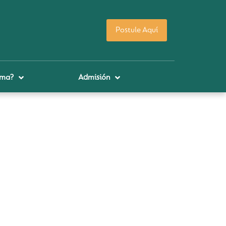
Postule Aquí
uma?
Admisión