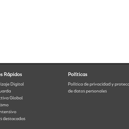
es Rápidos
Políticas
zaje Digital
Política de privacidad y protec
uarda
de datos personales
ctiva Global
üismo
Intensivo
as destacadas