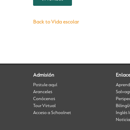
Back to Vida escolar
Admisión
Enlac
Postule aquí
Aprendi
Aranceles
Salvag
Conócenos
Perspe
Tour Virtual
Biling
Acceso a Schoolnet
Inglés 
Notici