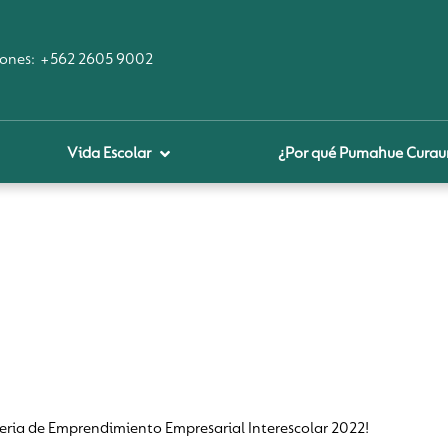
ones:
+562 2605 9002
Vida Escolar
¿Por qué Pumahue Cura
royecto educativo
prendizaje Digital
lares fundamentales
ool Of the Future
glamentos
udadanía Digital
Feria de Emprendimiento Empresarial Interescolar 2022!