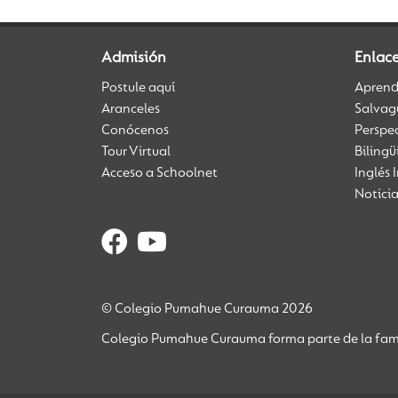
Admisión
Enlac
Postule aquí
Aprendi
Aranceles
Salvag
Conócenos
Perspe
Tour Virtual
Biling
Acceso a Schoolnet
Inglés 
Notici
© Colegio Pumahue Curauma 2026
Colegio Pumahue Curauma forma parte de la fami