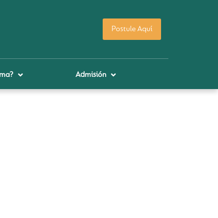
Postule Aquí
uma?
Admisión