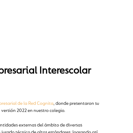
resarial Interescolar
resarial de la Red Cognita
, donde presentaron su
 versión 2022 en nuestro colegio.
entidades externas del ámbito de diversas
 jurado técnico de altos estándares; logrando así