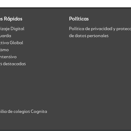
es Rápidos
Políticas
zaje Digital
Política de privacidad y protec
uarda
de datos personales
ctiva Global
üismo
Intensivo
as destacadas
lia de colegios Cognita