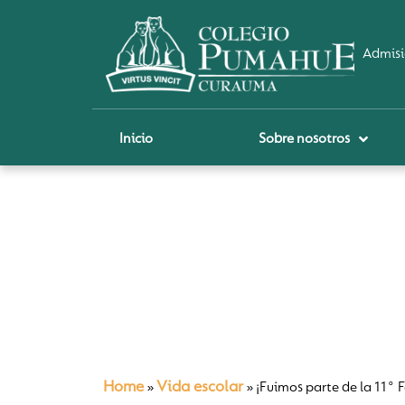
Admisi
Inicio
Sobre nosotros
P
A
Pi
Sch
Re
Ci
Home
Vida escolar
»
»
¡Fuimos parte de la 11° 