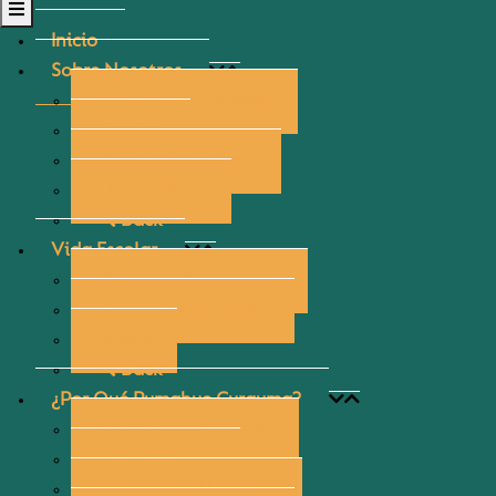
Inicio
Sobre Nosotros
Proyecto Educativo
Equipo
A Cognita School
Tour Virtual
Back
Vida Escolar
Noticias Destacadas
Jornada Extendida
Hitos
Back
¿Por Qué Pumahue Curauma?
Aprendizaje Digital
Salvaguarda
Formación Holística