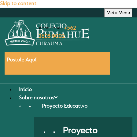
Skip to content
Meta Menu
Admisiones:
+562
2605 9002
Postule Aquí
Inicio
Sobre nosotros
Proyecto Educativo
Proyecto