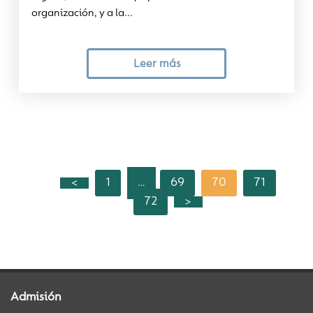
organización, y a la...
Leer más
<
1
69
70
71
…
72
>
Admisión