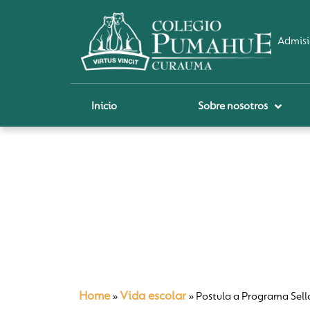
Admisi
Inicio
Sobre nosotros
P
A
Pi
Sch
Re
Ci
Home
Vida escolar
»
»
Postula a Programa Sell