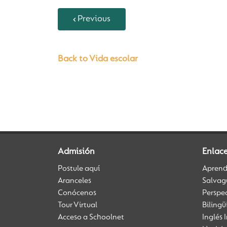
Previous
Back to Vida escolar
Admisión
Enlac
Postule aquí
Aprendi
Aranceles
Salvag
Conócenos
Perspe
Tour Virtual
Biling
Acceso a Schoolnet
Inglés 