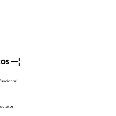
cos —¦
 funcionar!
quisitos: