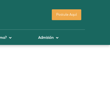
Postule Aquí
uma?
Admisión