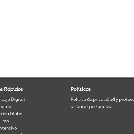
es Rápidos
Políticas
zaje Digital
Política de privacidad y protec
uarda
de datos personales
ctiva Global
üismo
Intensivo