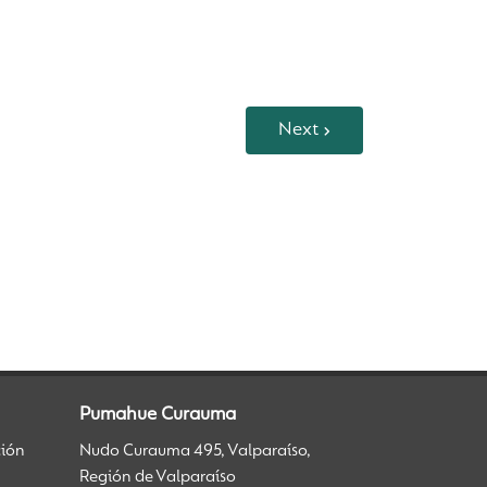
Next
Pumahue Curauma
ción
Nudo Curauma 495, Valparaíso,
Región de Valparaíso