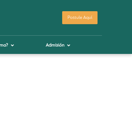
Postule Aquí
uma?
Admisión