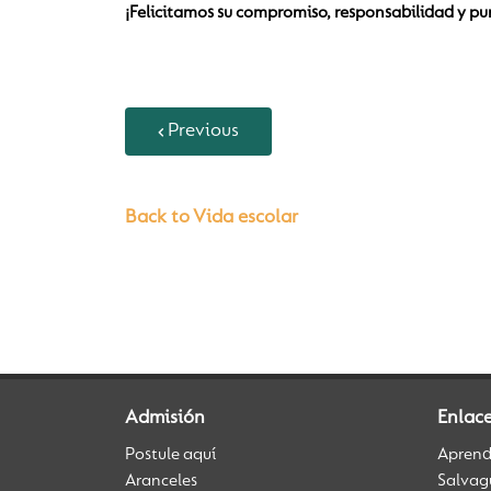
¡Felicitamos su compromiso, responsabilidad y p
Previous
Back to Vida escolar
Admisión
Enlac
Postule aquí
Aprendi
Aranceles
Salvag