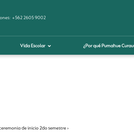
ones:
+562 2605 9002
Vida Escolar
¿Por qué Pumahue Cura
royecto educativo
prendizaje Digital
lares fundamentales
ool Of the Future
glamentos
udadanía Digital
eremonia de inicio 2do semestre ›