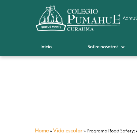
Admisi
Inicio
Sobre nosotros
P
A
Pi
Sch
Re
Ci
Home
Vida escolar
»
»
Programa Road Safety: c