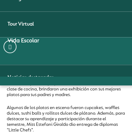
JULIO 4, 2022
¡Revisa nuestras
Tour Virtual
ceremonias de cierre de la
academia Craft
Vida Escolar
and Cooking!
Durante el primer semestre, nuestros pequeños y pequeñas
chefs de la academia Craft and Cooking, desarrollaron
Noticias destacadas
diferentes recetas deliciosas para compartir con sus pares y
familias. Es por ello que para dar cierre a esta entretenida
clase de cocina, brindaron una exhibición con sus mejores
¿Por qué Pumahue Curauma?
platos para sus padres y madres.
Algunos de los platos en escena fueron cupcakes, waffles
dulces, sushi balls y rollitos dulces de plátano. Además, para
destacar su aprendizaje y participación durante el
Aprendizaje Digital
semestre, Miss Estefani Giraldo dio entrega de diplomas
“Little Chefs”.