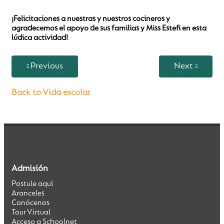
¡Felicitaciones a nuestras y nuestros cocineros y
agradecemos el apoyo de sus familias y Miss Estefi en esta
Salvaguarda
lúdica actividad!
Previous
Next
Formación Holística
Back to Vida escolar
Perspectiva Global
Bilingüismo
Admisión
Postule aquí
Aranceles
Conócenos
Tour Virtual
Inglés Intensivo
Acceso a Schoolnet