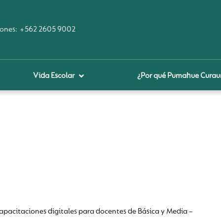
ones:
+562 2605 9002
Vida Escolar
¿Por qué Pumahue Cura
royecto educativo
prendizaje Digital
lares fundamentales
ool Of the Future
glamentos
udadanía Digital
acitaciones digitales para docentes de Básica y Media –