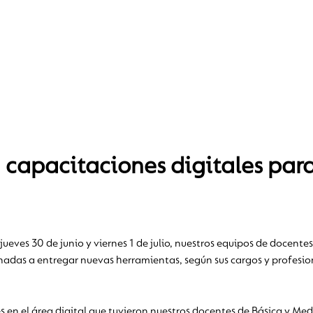
apacitaciones digitales para
as jueves 30 de junio y viernes 1 de julio, nuestros equipos de docen
nadas a entregar nuevas herramientas, según sus cargos y profesion
 en el área digital que tuvieron nuestros docentes de Básica y Med