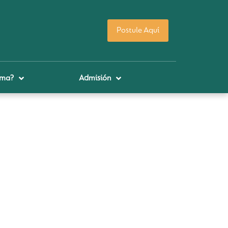
Postule Aquí
uma?
Admisión