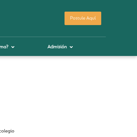
Postule Aquí
uma?
Admisión
colegio