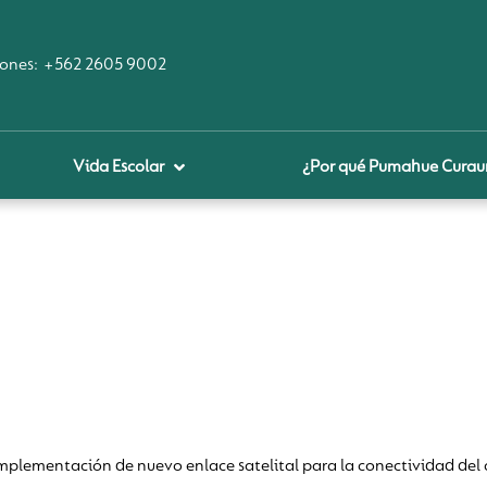
ones:
+562 2605 9002
Vida Escolar
¿Por qué Pumahue Cura
royecto educativo
prendizaje Digital
lares fundamentales
ool Of the Future
glamentos
udadanía Digital
lementación de nuevo enlace satelital para la conectividad del 