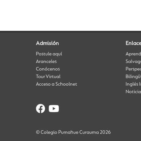
Admisión
Enlac
Postule aquí
Aprendi
Aranceles
Salvag
Conócenos
Perspe
Tour Virtual
Biling
Acceso a Schoolnet
Inglés 
Notici
© Colegio Pumahue Curauma 2026