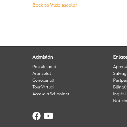
Back to Vida escolar
Admisión
Enlac
Postule aquí
Aprendi
Aranceles
Salvag
Conócenos
Perspe
Tour Virtual
Biling
Acceso a Schoolnet
Inglés 
Notici