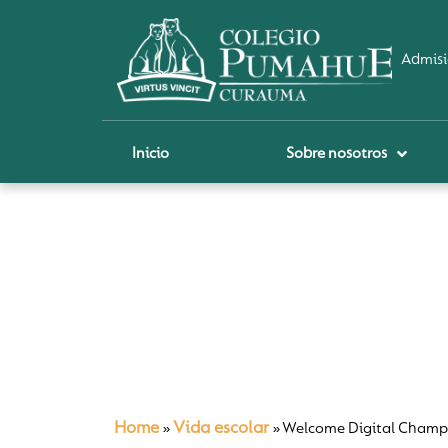
Admisi
Inicio
Sobre nosotros
P
A
Pi
Sch
Re
Ci
Home
Vida escolar
»
»
Welcome Digital Champ