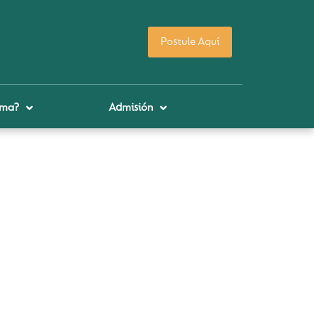
Postule Aquí
uma?
Admisión