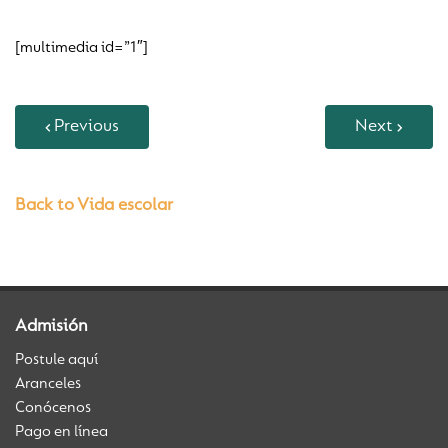
[multimedia id=”1″]
Previous
Next
Back to Vida escolar
Admisión
Postule aquí
Aranceles
Conócenos
Pago en línea