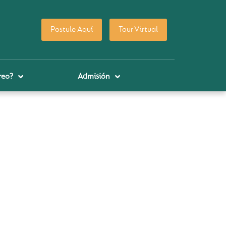
Postule Aquí
Tour Virtual
reo?
Admisión