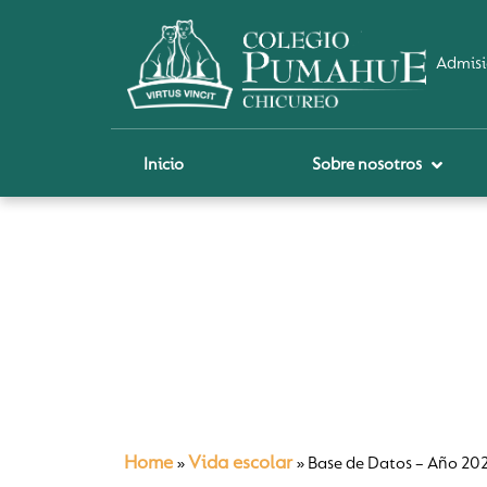
Admisi
Inicio
Sobre nosotros
P
A
Sa
Sch
Pi
Ci
Home
Vida escolar
»
»
Base de Datos – Año 20
Re