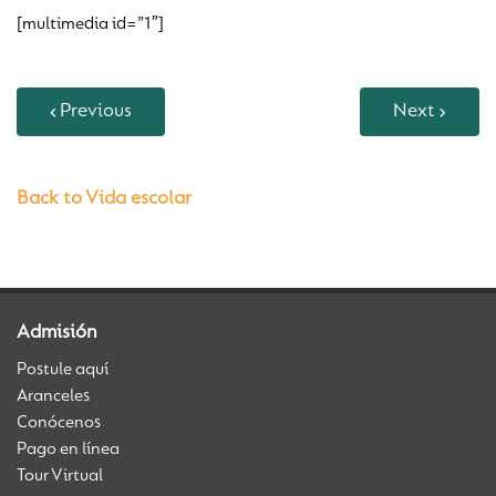
[multimedia id=”1″]
Previous
Next
Back to Vida escolar
Admisión
Postule aquí
Aranceles
Conócenos
Pago en línea
Tour Virtual