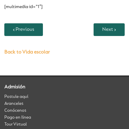
[multimedia id=”1″]
Previous
Next
Back to Vida escolar
Admisión
Postule aquí
Aranceles
Conócenos
Pago en línea
Tour Virtual