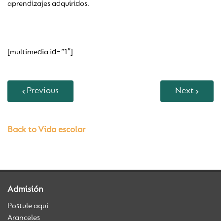
aprendizajes adquiridos.
[multimedia id=”1″]
Previous
Next
Back to Vida escolar
Admisión
Postule aquí
Aranceles