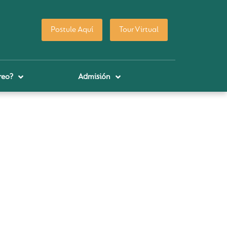
Postule Aquí
Tour Virtual
reo?
Admisión