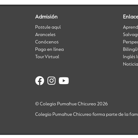
Admisión
Enlac
Postule aquí
Aprendi
Aranceles
Salvag
Conócenos
Perspe
Pago en línea
Biling
Tour Virtual
Inglés 
Notici
© Colegio Pumahue Chicureo 2026
Colegio Pumahue Chicureo forma parte de la fami