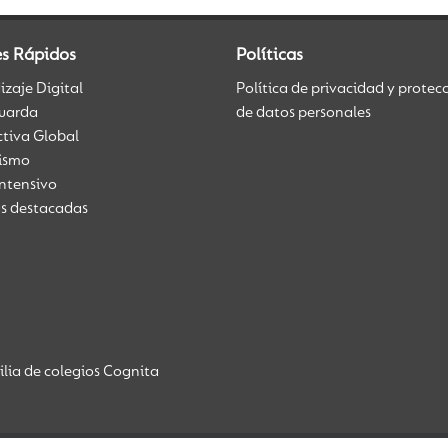
es Rápidos
Políticas
zaje Digital
Política de privacidad y protec
uarda
de datos personales
ctiva Global
üismo
Intensivo
as destacadas
lia de colegios Cognita