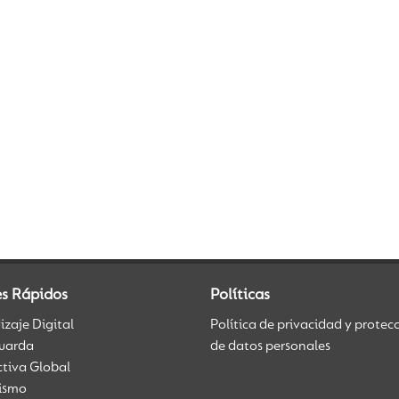
es Rápidos
Políticas
zaje Digital
Política de privacidad y protec
uarda
de datos personales
ctiva Global
üismo