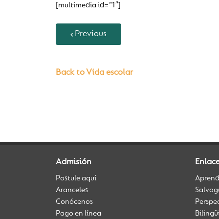
[multimedia id=”1″]
Previous
Back to Vida escolar
Admisión
Enlac
Postule aquí
Aprendi
Aranceles
Salvag
Conócenos
Perspe
Pago en línea
Biling