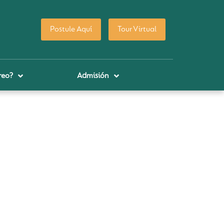
Postule Aquí
Tour Virtual
reo?
Admisión