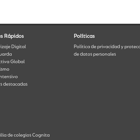
es Rápidos
Políticas
zaje Digital
Política de privacidad y protec
uarda
de datos personales
ctiva Global
üismo
Intensivo
as destacadas
lia de colegios Cognita