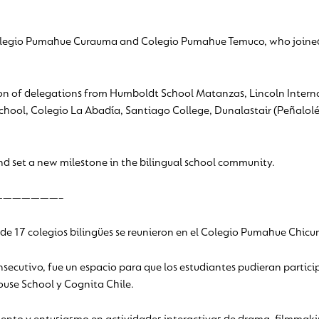
legio Pumahue Curauma and Colegio Pumahue Temuco, who joined 
ion of delegations from Humboldt School Matanzas, Lincoln Inter
School, Colegio La Abadía, Santiago College, Dunalastair (Peñalolé
nd set a new milestone in the bilingual school community.
———————–
o de 17 colegios bilingües se reunieron en el Colegio Pumahue Chicu
ecutivo, fue un espacio para que los estudiantes pudieran participa
ouse School y Cognita Chile.