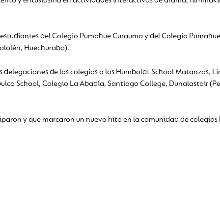
ento y entusiasmo en actividades interactivas de drama, filmmaki
s estudiantes del Colegio Pumahue Curauma y del Colegio Pumahue T
eñalolén, Huechuraba).
s delegaciones de los colegios a los Humboldt School Matanzas, Li
bulco School, Colegio La Abadía, Santiago College, Dunalastair (Pe
ciparon y que marcaron un nuevo hito en la comunidad de colegios 