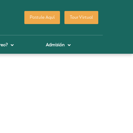
Postule Aquí
Tour Virtual
reo?
Admisión