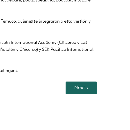
ng, debate, public speaking, podcast, música e
emuco, quienes se integraron a esta versión y
ncoln International Academy (Chicureo y Las
ñalolén y Chicureo) y SEK Pacífico International
bilingües.
Next