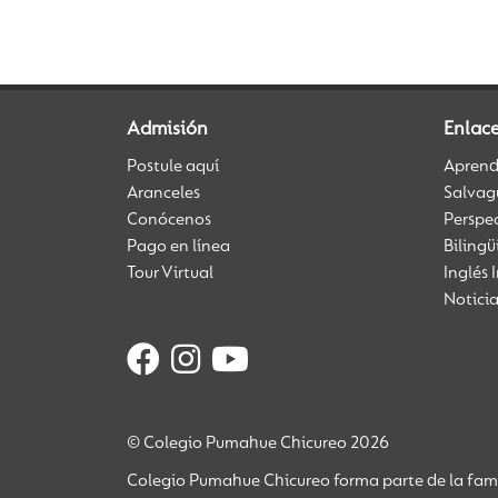
Admisión
Enlac
Postule aquí
Aprendi
Aranceles
Salvag
Conócenos
Perspe
Pago en línea
Biling
Tour Virtual
Inglés 
Notici
© Colegio Pumahue Chicureo 2026
Colegio Pumahue Chicureo forma parte de la fami