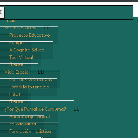
Inicio
Sobre Nosotros
Proyecto Educativo
Equipo
A Cognita School
Tour Virtual
Back
Vida Escolar
Noticias Destacadas
Jornada Extendida
Hitos
Back
¿Por Qué Pumahue Curauma?
Aprendizaje Digital
Salvaguarda
Formación Holística