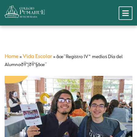
Home
Vida Escolar
»
»
âœ¨Registro IV° medios Día del
AlumnoðŸ‘¦ðŸ‘§âœ¨