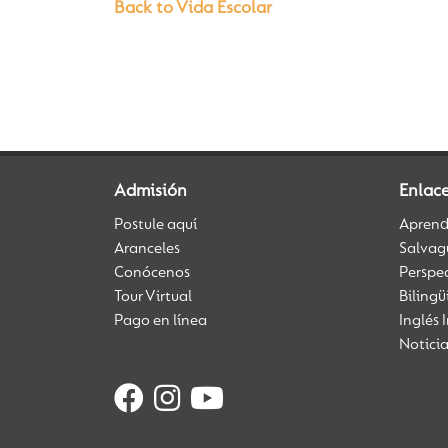
Back to Vida Escolar
Admisión
Enlac
Postule aquí
Aprendi
Aranceles
Salvag
Conócenos
Perspe
Tour Virtual
Biling
Pago en línea
Inglés 
Notici