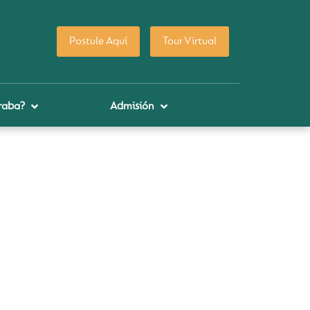
Postule Aquí
Tour Virtual
raba?
Admisión