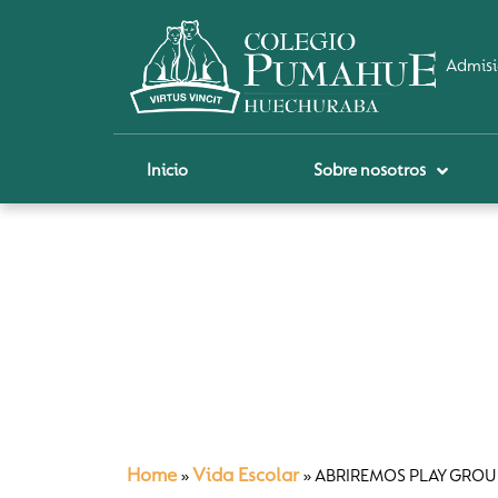
Admisi
Inicio
Sobre nosotros
P
A
Pi
Sch
Re
Ci
Home
Vida Escolar
»
»
ABRIREMOS PLAY GROU