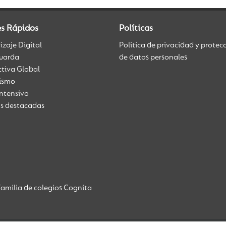
es Rápidos
Políticas
zaje Digital
Política de privacidad y protec
uarda
de datos personales
ctiva Global
üismo
Intensivo
as destacadas
amilia de colegios Cognita