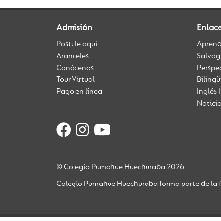
Admisión
Enlac
Postule aquí
Aprendi
Aranceles
Salvag
Conócenos
Perspe
Tour Virtual
Biling
Pago en línea
Inglés 
Notici
© Colegio Pumahue Huechuraba 2026
Colegio Pumahue Huechuraba forma parte de la f