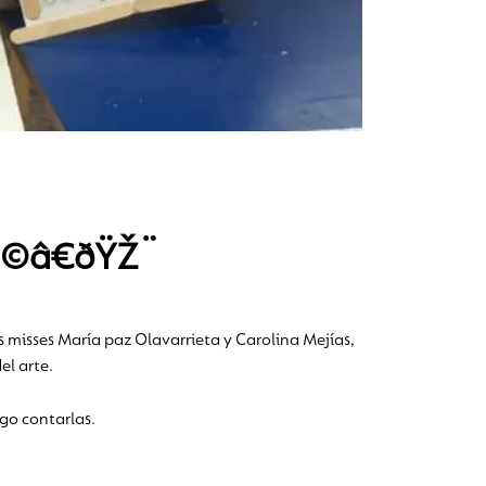
Ÿ‘©â€ðŸŽ¨
s misses María paz Olavarrieta y Carolina Mejías,
el arte.
go contarlas.