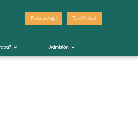
Postule Aquí
Tour Virtual
raba?
Admisión