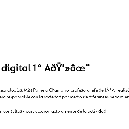
digital 1° AðŸ’»âœ¨
s tecnologías, Miss Pamela Chamorro, profesora jefe de 1Â°A, realiz
era responsable con la sociedad por medio de diferentes herramien
on consultas y participaron activamente de la actividad.