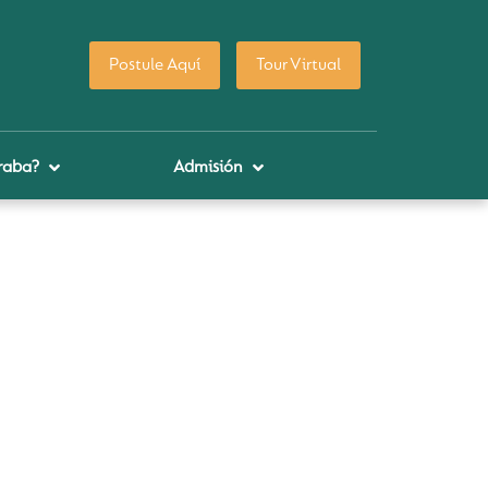
Postule Aquí
Tour Virtual
raba?
Admisión