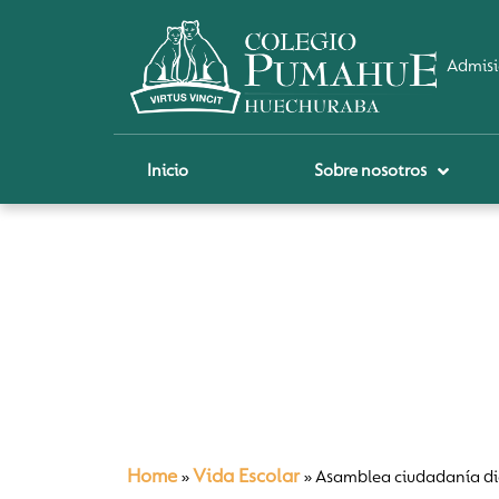
Admisi
Inicio
Sobre nosotros
P
A
Pi
Sch
Re
Ci
Home
Vida Escolar
»
»
Asamblea ciudadanía di