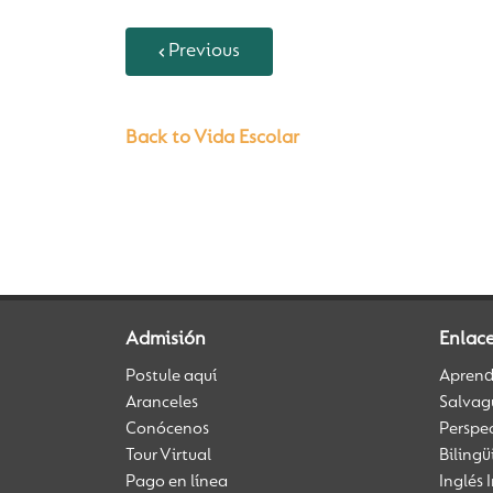
Previous
Back to Vida Escolar
Admisión
Enlac
Postule aquí
Aprendi
Aranceles
Salvag
Conócenos
Perspe
Tour Virtual
Biling
Pago en línea
Inglés 