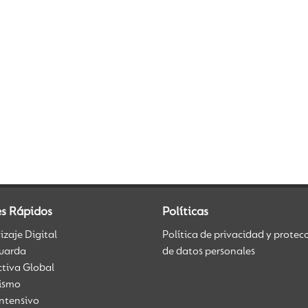
es Rápidos
Políticas
zaje Digital
Política de privacidad y protec
uarda
de datos personales
ctiva Global
üismo
Intensivo