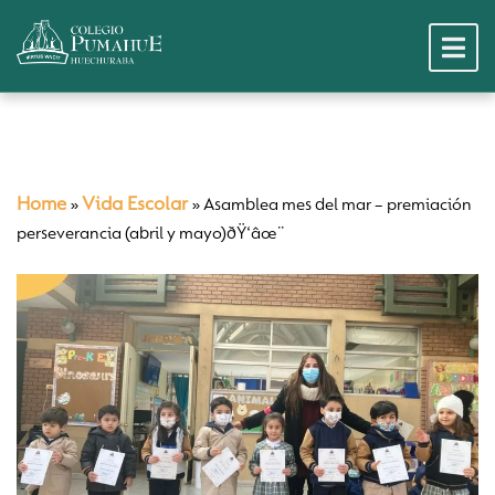
Home
Vida Escolar
»
»
Asamblea mes del mar – premiación
perseverancia (abril y mayo)ðŸ‘âœ¨