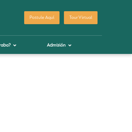
Postule Aquí
Tour Virtual
raba?
Admisión