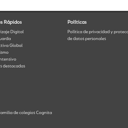
es Rápidos
Políticas
zaje Digital
Política de privacidad y protec
uarda
de datos personales
ctiva Global
üismo
Intensivo
as destacadas
amilia de colegios Cognita