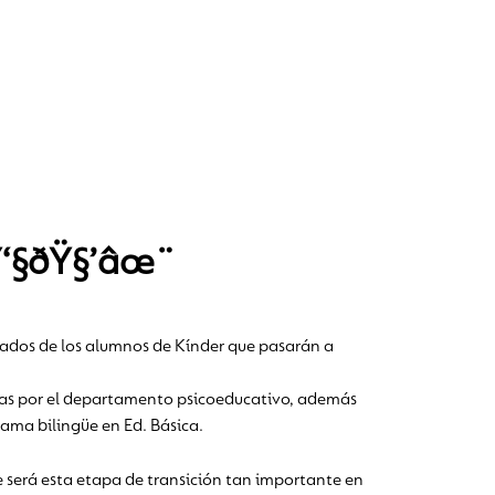
ðŸ‘§ðŸ§’âœ¨
erados de los alumnos de Kínder que pasarán a
adas por el departamento psicoeducativo, además
rama bilingüe en Ed. Básica.
 será esta etapa de transición tan importante en