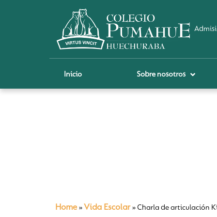
Admisi
Inicio
Sobre nosotros
P
A
Pi
Sch
Re
Ci
Home
Vida Escolar
»
»
Charla de articulación 