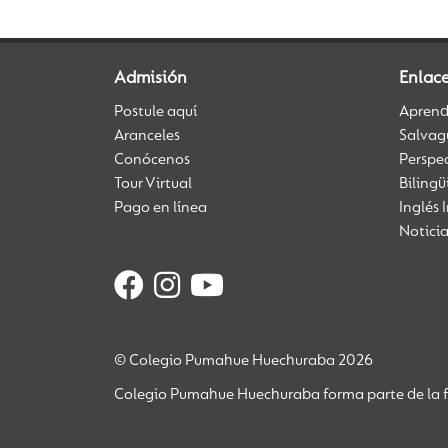
Admisión
Enlac
Postule aquí
Aprendi
Aranceles
Salvag
Conócenos
Perspe
Tour Virtual
Biling
Pago en línea
Inglés 
Notici
© Colegio Pumahue Huechuraba 2026
Colegio Pumahue Huechuraba forma parte de la f