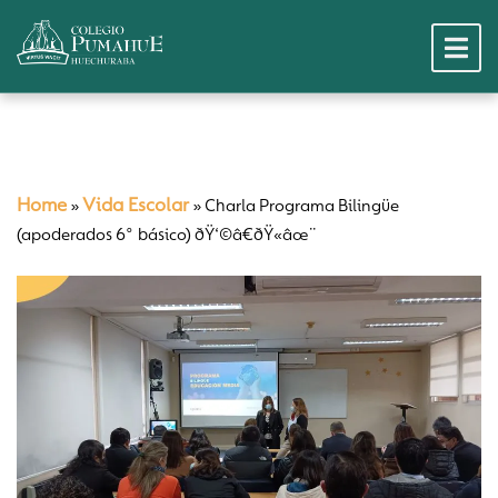
Home
Vida Escolar
»
»
Charla Programa Bilingüe
(apoderados 6° básico) ðŸ‘©â€ðŸ«âœ¨