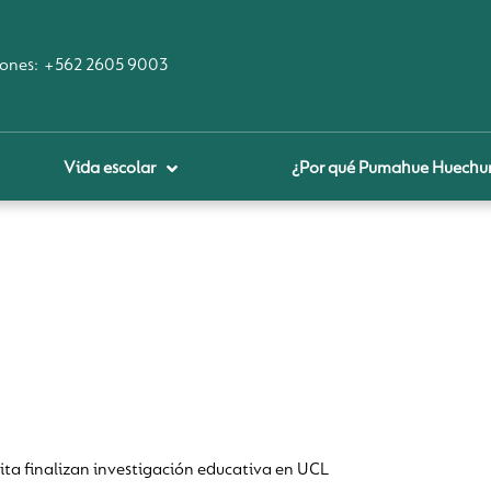
ones:
+562 2605 9003
Vida escolar
¿Por qué Pumahue Huechu
royecto educativo
prendizaje Digital
lares fundamentales
ool Of the Future
glamentos
udadanía Digital
ita finalizan investigación educativa en UCL