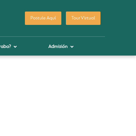
Postule Aquí
Tour Virtual
raba?
Admisión