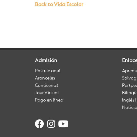
Back to Vida Escolar
Admisión
Enlac
Postule aquí
Aprendi
Aranceles
Salvag
Conócenos
Perspe
Tour Virtual
Biling
Pago en línea
Inglés 
Notici