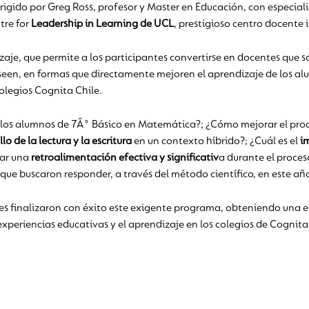
gido por Greg Ross, profesor y Master en Educación, con especial
tre for
Leadership in Learning de UCL
, prestigioso centro docente i
zaje, que permite a los participantes convertirse en docentes que 
en, en formas que directamente mejoren el aprendizaje de los al
olegios Cognita Chile.
los alumnos de 7Â° Básico en Matemática?; ¿Cómo mejorar el proc
llo de la lectura
y la escritura
en un contexto híbrido?; ¿Cuál es el
i
rar una
retroalimentación efectiva y significativ
a durante el proce
 que buscaron responder, a través del método científico, en este añ
nes finalizaron con éxito este exigente programa, obteniendo una 
experiencias educativas y el aprendizaje en los colegios de Cognita