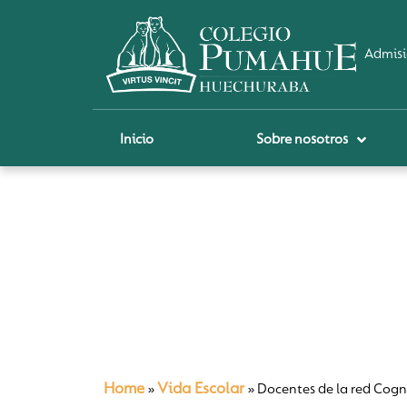
Admisi
Inicio
Sobre nosotros
P
A
Pi
Sch
Re
Ci
Home
Vida Escolar
»
»
Docentes de la red Cogn