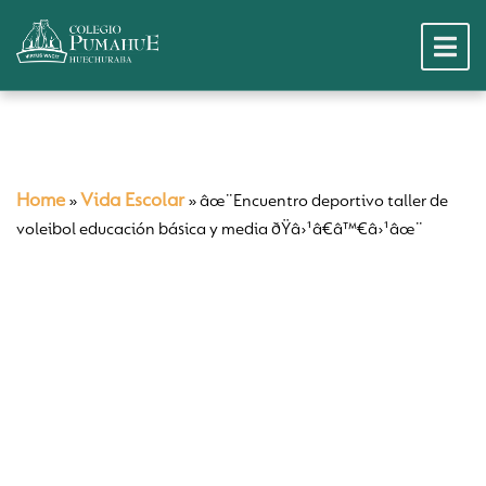
Home
Vida Escolar
»
»
âœ¨Encuentro deportivo taller de
voleibol educación básica y media ðŸâ›¹â€â™€â›¹âœ¨