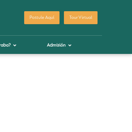
Postule Aquí
Tour Virtual
raba?
Admisión