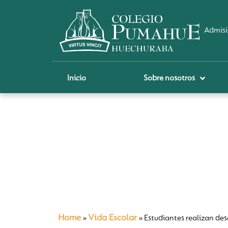
Admisi
Inicio
Sobre nosotros
P
A
Pi
Sch
Re
Ci
Home
Vida Escolar
»
»
Estudiantes realizan des