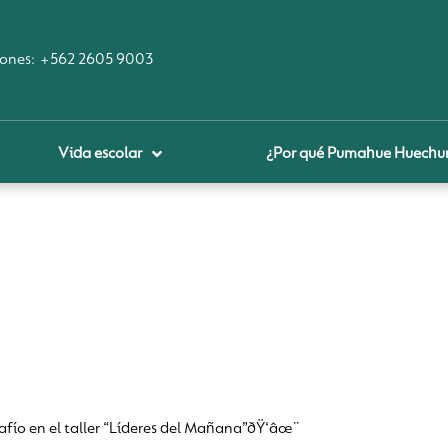
ones:
+562 2605 9003
Vida escolar
¿Por qué Pumahue Huechu
royecto educativo
prendizaje Digital
lares fundamentales
ool Of the Future
glamentos
udadanía Digital
afío en el taller “Líderes del Mañana”ðŸ‘âœ¨