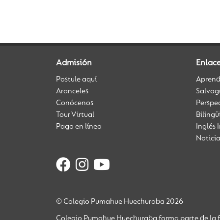
Admisión
Enlac
Postule aquí
Aprendi
Aranceles
Salvag
Conócenos
Perspe
Tour Virtual
Biling
Pago en línea
Inglés 
Notici
© Colegio Pumahue Huechuraba 2026
Colegio Pumahue Huechuraba forma parte de la f