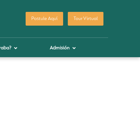
Postule Aquí
Tour Virtual
raba?
Admisión