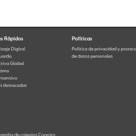
es Rápidos
Políticas
zaje Digital
Política de privacidad y protec
uarda
de datos personales
ctiva Global
üismo
Intensivo
as destacadas
amilia de colegios Cognita