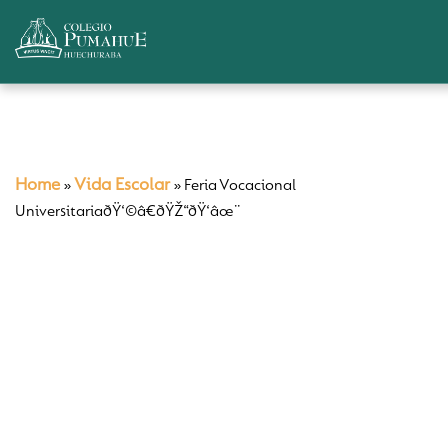
Home
Vida Escolar
»
»
Feria Vocacional
UniversitariaðŸ‘©â€ðŸŽ“ðŸ‘âœ¨