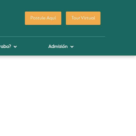
Postule Aquí
Tour Virtual
raba?
Admisión