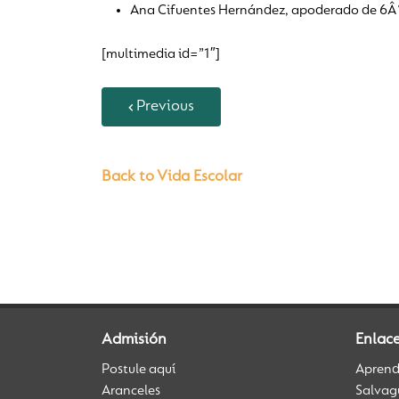
Ana Cifuentes Hernández, apoderado de 6Â°
[multimedia id=”1″]
Previous
Back to Vida Escolar
Admisión
Enlac
Postule aquí
Aprendi
Aranceles
Salvag