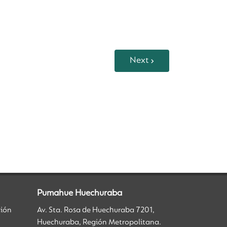
Next
Pumahue Huechuraba
ción
Av. Sta. Rosa de Huechuraba 7201,
Huechuraba, Región Metropolitana.