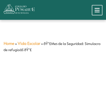
Home
Vida Escolar
»
»
ðŸ“£Mes de la Seguridad: Simulacro
de refugioâš ðŸ“£