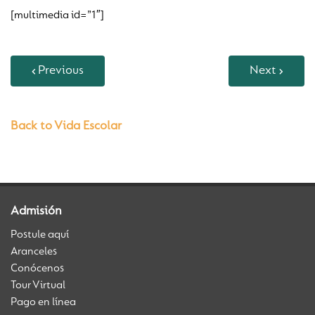
[multimedia id=”1″]
Previous
Next
Back to Vida Escolar
Admisión
Postule aquí
Aranceles
Conócenos
Tour Virtual
Pago en línea