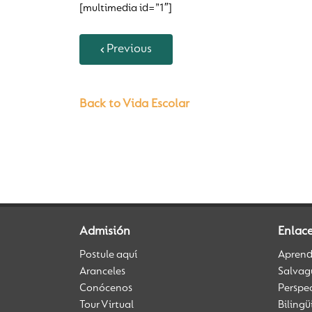
[multimedia id=”1″]
Previous
Back to Vida Escolar
Admisión
Enlac
Postule aquí
Aprendi
Aranceles
Salvag
Conócenos
Perspe
Tour Virtual
Biling