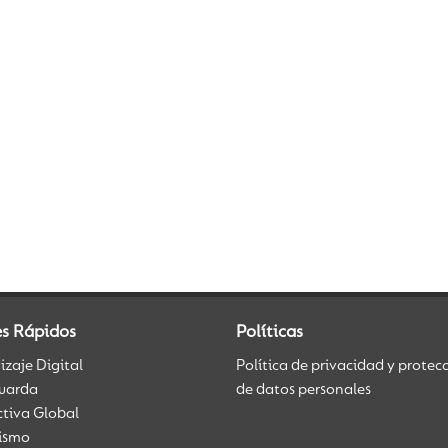
es Rápidos
Políticas
zaje Digital
Política de privacidad y protec
uarda
de datos personales
ctiva Global
üismo