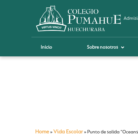
Admisi
Inicio
Sobre nosotros
P
A
Pi
Sch
Re
Ci
Home
Vida Escolar
»
»
Punto de salida “Oceans