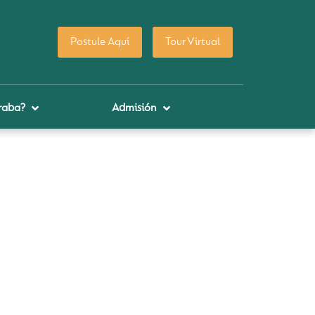
Postule Aquí
Tour Virtual
raba?
Admisión