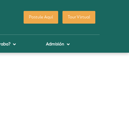
Postule Aquí
Tour Virtual
raba?
Admisión