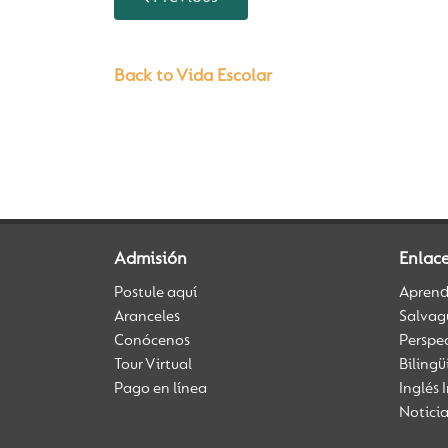
Back to Vida Escolar
Admisión
Enlac
Postule aquí
Aprendi
Aranceles
Salvag
Conócenos
Perspe
Tour Virtual
Biling
Pago en línea
Inglés 
Notici