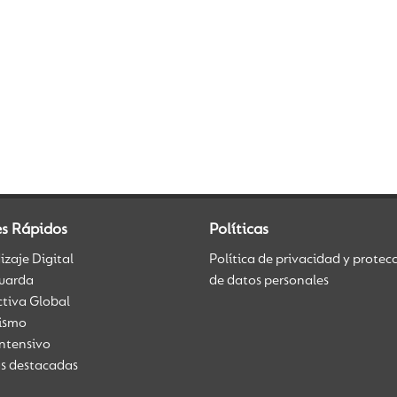
es Rápidos
Políticas
zaje Digital
Política de privacidad y protec
uarda
de datos personales
ctiva Global
üismo
Intensivo
as destacadas