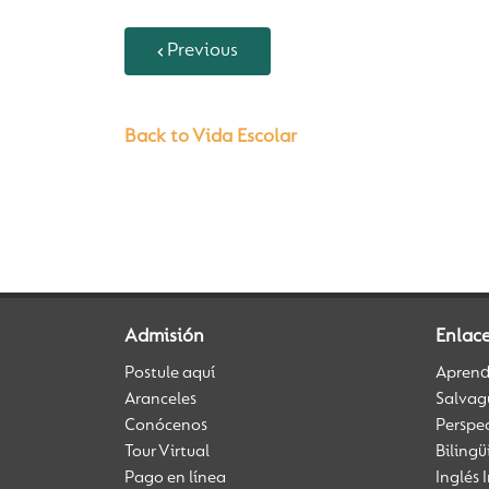
Previous
Back to Vida Escolar
Admisión
Enlac
Postule aquí
Aprendi
Aranceles
Salvag
Conócenos
Perspe
Tour Virtual
Biling
Pago en línea
Inglés 