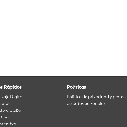
es Rápidos
Políticas
zaje Digital
Política de privacidad y protec
uarda
de datos personales
ctiva Global
üismo
Intensivo