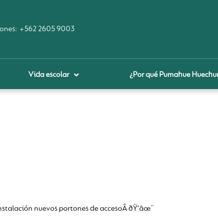
ones:
+562 2605 9003
Vida escolar
¿Por qué Pumahue Huechu
royecto educativo
prendizaje Digital
lares fundamentales
ool Of the Future
glamentos
udadanía Digital
stalación nuevos portones de accesoÂ ðŸ‘âœ¨