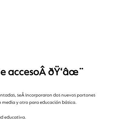
de accesoÂ ðŸ‘âœ¨
ntadas, seÂ incorporaron dos nuevos portones
ón media y otro para educación básica.
ad educativa.