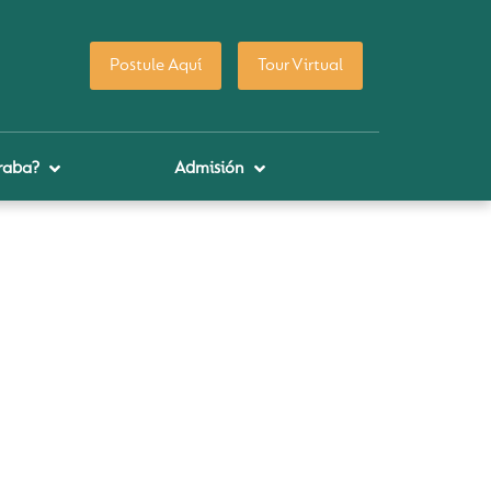
Postule Aquí
Tour Virtual
raba?
Admisión