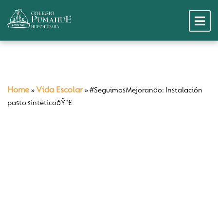
Home
Vida Escolar
»
»
#SeguimosMejorando: Instalación
pasto sintéticoðŸ“£