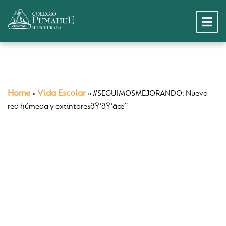
Home
Vida Escolar
»
»
#SEGUIMOSMEJORANDO: Nueva
red húmeda y extintoresðŸ‘ðŸ‘âœ¨