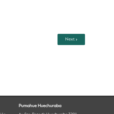
Next
Pumahue Huechuraba