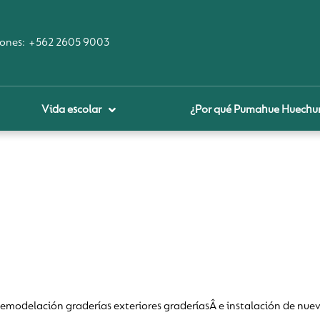
ones:
+562 2605 9003
Vida escolar
¿Por qué Pumahue Huechu
royecto educativo
prendizaje Digital
lares fundamentales
ool Of the Future
glamentos
udadanía Digital
odelación graderías exteriores graderíasÂ e instalación de nue