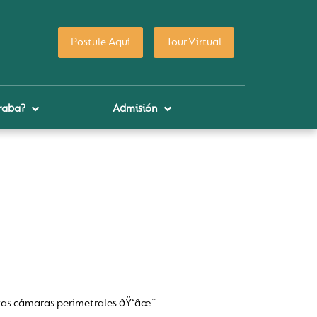
Postule Aquí
Tour Virtual
raba?
Admisión
vas cámaras perimetrales ðŸ‘âœ¨