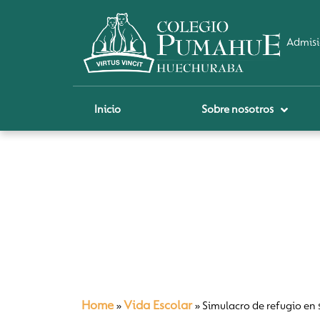
Admisi
Inicio
Sobre nosotros
P
A
Pi
Sch
Re
Ci
Home
Vida Escolar
»
»
Simulacro de refugio en