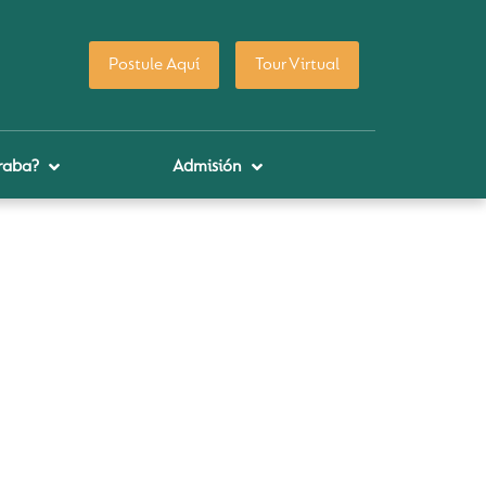
Postule Aquí
Tour Virtual
raba?
Admisión