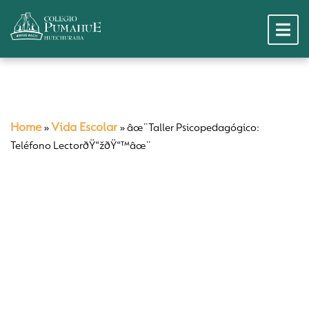
Home
Vida Escolar
»
»
âœ¨Taller Psicopedagógico:
Teléfono LectorðŸ“žðŸ“™âœ¨