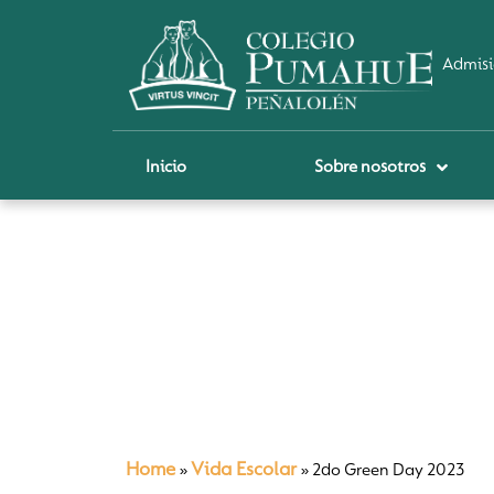
Admisi
Inicio
Sobre nosotros
P
A
Pi
Sch
Re
Ci
Home
Vida Escolar
»
»
2do Green Day 2023