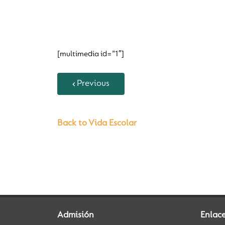
[multimedia id=”1″]
Previous
Back to Vida Escolar
Admisión
Enlace