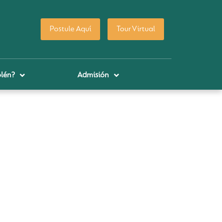
Postule Aquí
Tour Virtual
lén?
Admisión