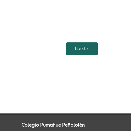
Next
Colegio Pumahue Peñalolén