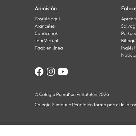
Admisión
Enlace
Postule aquí
Aprendi
Aranceles
Salvag
Conócenos
Perspe
Tour Virtual
Biling
Pago en línea
Inglés 
Notici
© Colegio Pumahue Peñalolén 2026
Colegio Pumahue Peñalolén forma parte de la fam