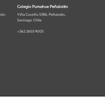
Colegio Pumahue Peñalolén
ción
Viña Cousiño 5386, Peñalolén,
Santiago. Chile
+562 2605 9005