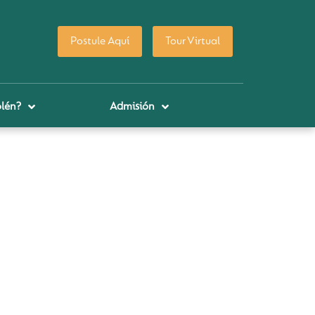
Postule Aquí
Tour Virtual
lén?
Admisión