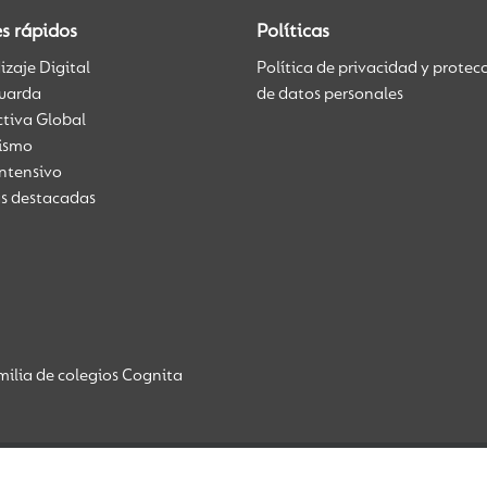
s rápidos
Políticas
zaje Digital
Política de privacidad y protec
uarda
de datos personales
ctiva Global
üismo
Intensivo
as destacadas
ilia de colegios Cognita