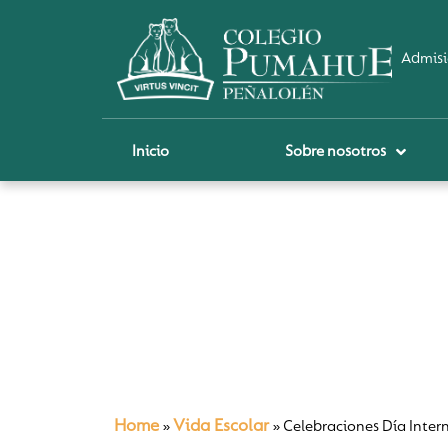
Admisi
Inicio
Sobre nosotros
P
A
Pi
Sch
Re
Ci
Home
Vida Escolar
»
»
Celebraciones Día Intern