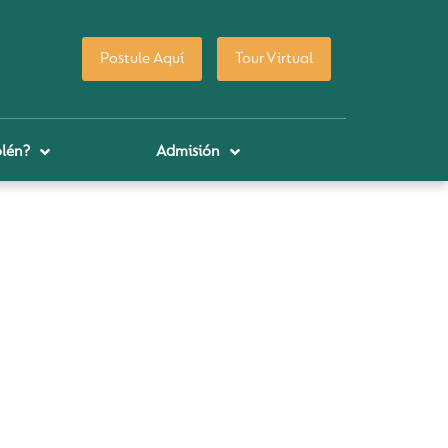
Postule Aquí
Tour Virtual
lén?
Admisión