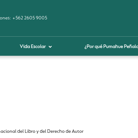
ones:
+562 2605 9005
Vida Escolar
¿Por qué Pumahue Peñalo
royecto educativo
prendizaje Digital
lares fundamentales
ool Of the Future
glamentos
udadanía Digital
acional del Libro y del Derecho de Autor