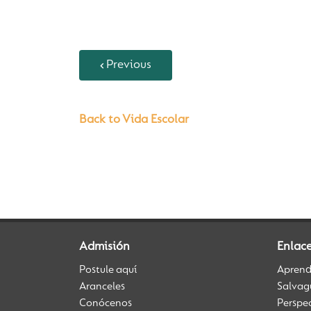
Previous
Back to Vida Escolar
Admisión
Enlace
Postule aquí
Aprendi
Aranceles
Salvag
Conócenos
Perspe