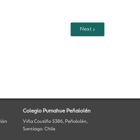
Next
Colegio Pumahue Peñalolén
ción
Viña Cousiño 5386, Peñalolén,
Santiago. Chile